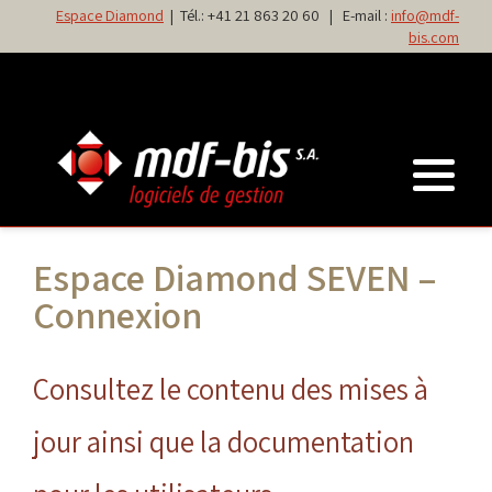
Espace Diamond
| Tél.:
+41 21 863 20 60
| E-mail :
info@mdf-
bis.com
Espace Diamond SEVEN –
Connexion
Consultez le contenu des mises à
jour ainsi que la documentation