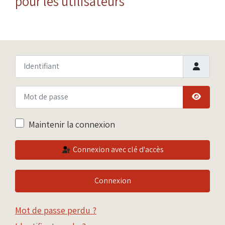
pour les utilisateurs
Identifiant
Mot de passe
Afficher
Maintenir la connexion
Connexion avec clé d'accès
Connexion
Mot de passe perdu ?