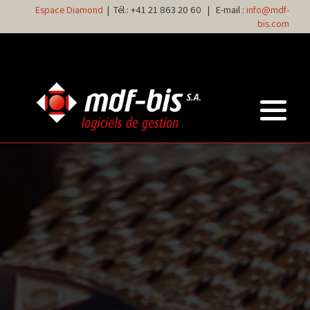
Espace Diamond
| Tél.:
+41 21 863 20 60
| E-mail :
info@mdf-
bis.com