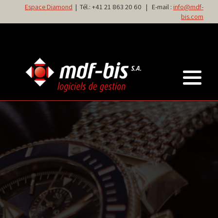
Espace Diamond
| Tél.:
+41 21 863 20 60
| E-mail :
info@mdf-
bis.com